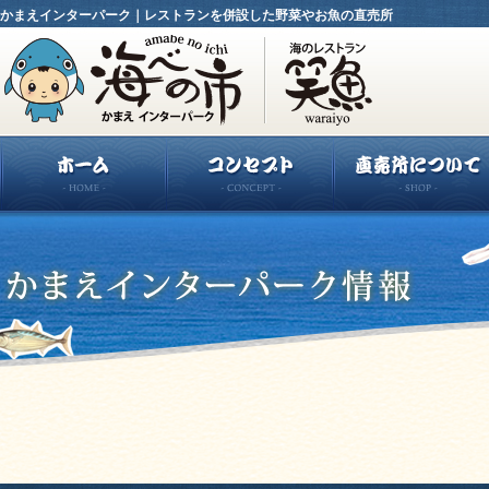
かまえインターパーク｜レストランを併設した野菜やお魚の直売所