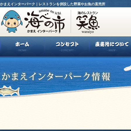
かまえインターパーク｜レストランを併設した野菜やお魚の直売所