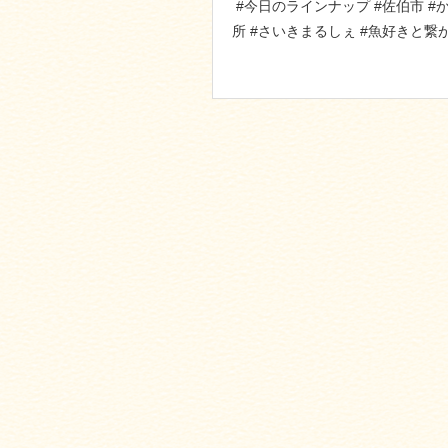
#今日のラインナップ #佐伯市 #
所 #さいきまるしぇ #魚好きと繋か