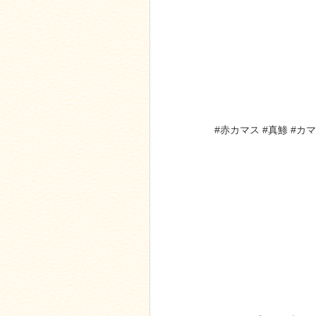
#赤カマス #真鯵 #カ