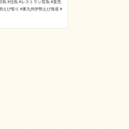
鮮魚 #活魚 #レストラン笑魚 #直売
伊勢えび祭り #東九州伊勢えび海道 #