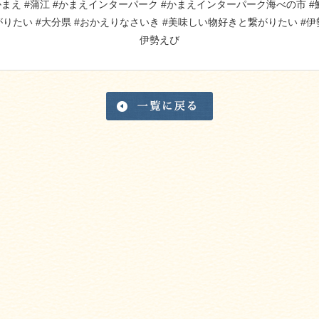
かまえ #蒲江 #かまえインターパーク #かまえインターパーク海べの市 #
゙りたい #大分県 #おかえりなさいき #美味しい物好きと繋がりたい #
伊勢えび