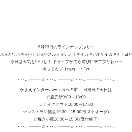
9月23日のラインナップぶり✨
マス #カワハギ #小アジ #小スルメ #ケンサキイカ #アオリイカ #イト
今日は天気もいいし！ ドライブがてら遊びに来てブリね~~~
待ってるブリねᕙ(⇀‸↼‶)ᕗ
・‥…━━━☆・‥…━━━☆・‥…━━━☆・‥…
かまえインターパーク海べの市 土日祝日の今日は
☆直売所9:00～18:00
☆テイクアウト10:00～17:00
☆レストラン笑魚10:30～15:00(ラストオーダ)
☆焼き小屋10:30～15:30(受付終了)
・‥…━━━☆・‥…━━━☆・‥…━━━☆・‥…