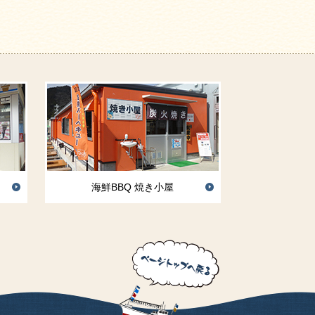
」
海鮮BBQ 焼き小屋