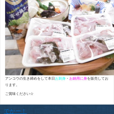
アンコウの生き締めをして本日
お刺身
・
お鍋用に身
を販売してお
ります。
ご賞味ください☆
でかー！