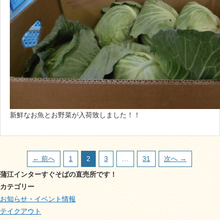
新鮮なお魚とお野菜が入荷致しました！！
← 前へ
1
2
3
…
31
次へ →
蒲江インターすぐそばの直売所です！
カテゴリー
お知らせ・イベント情報
テイクアウト