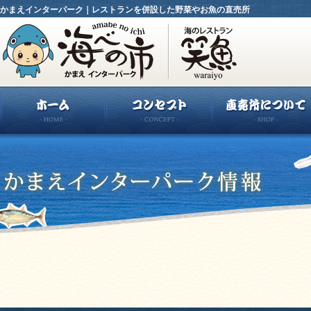
かまえインターパーク｜レストランを併設した野菜やお魚の直売所